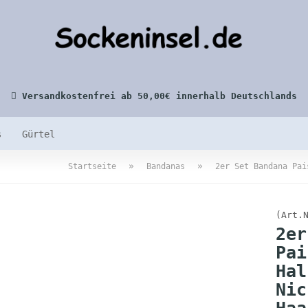
Versandkostenfrei ab 50,00€ innerhalb Deutschlands
s
Gürtel
»
»
Startseite
Bandanas
2er Set Bandana Pai
(Art.
2er
Pai
Hal
Nic