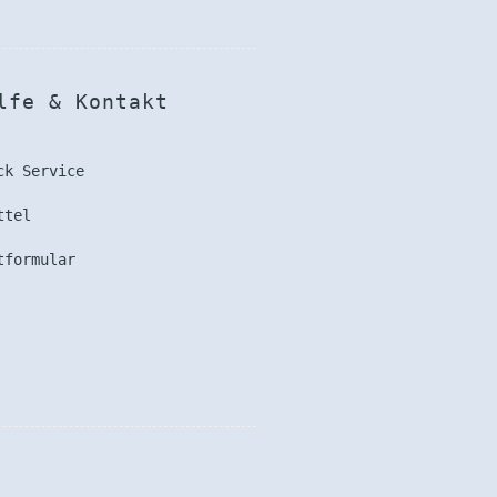
fe & Kontakt
ck Service
ttel
tformular