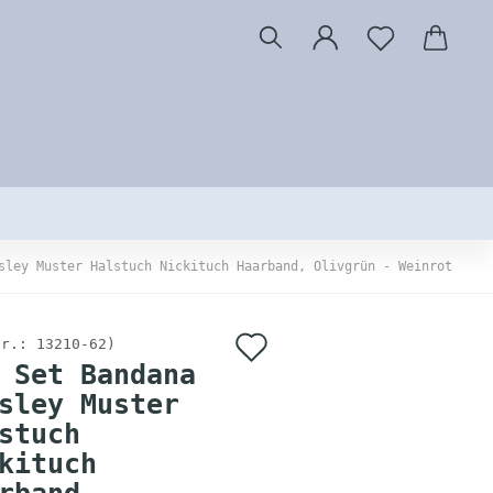
sley Muster Halstuch Nickituch Haarband, Olivgrün - Weinrot
Auf
Nr.:
13210-62
)
 Set Bandana
den
sley Muster
Merkzettel
stuch
kituch